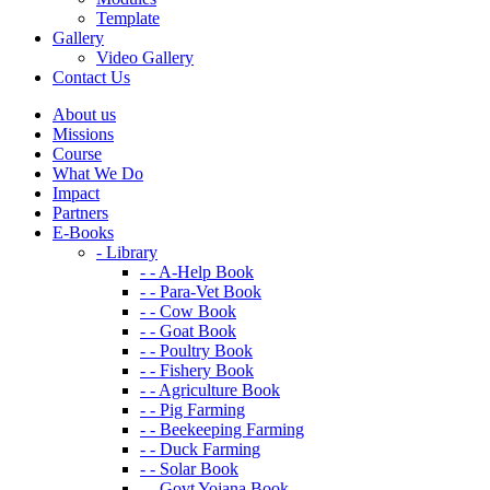
Template
Gallery
Video Gallery
Contact Us
About us
Missions
Course
What We Do
Impact
Partners
E-Books
- Library
- - A-Help Book
- - Para-Vet Book
- - Cow Book
- - Goat Book
- - Poultry Book
- - Fishery Book
- - Agriculture Book
- - Pig Farming
- - Beekeeping Farming
- - Duck Farming
- - Solar Book
- - Govt Yojana Book