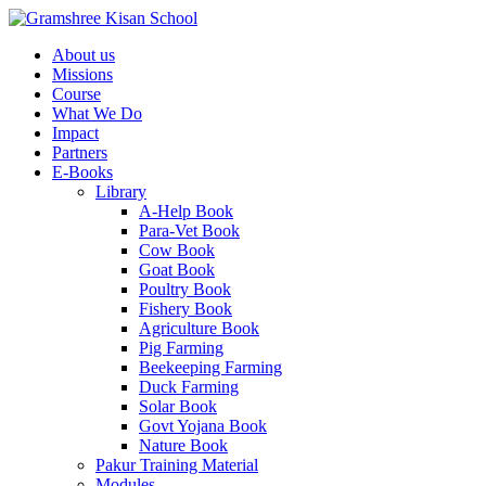
About us
Missions
Course
What We Do
Impact
Partners
E-Books
Library
A-Help Book
Para-Vet Book
Cow Book
Goat Book
Poultry Book
Fishery Book
Agriculture Book
Pig Farming
Beekeeping Farming
Duck Farming
Solar Book
Govt Yojana Book
Nature Book
Pakur Training Material
Modules