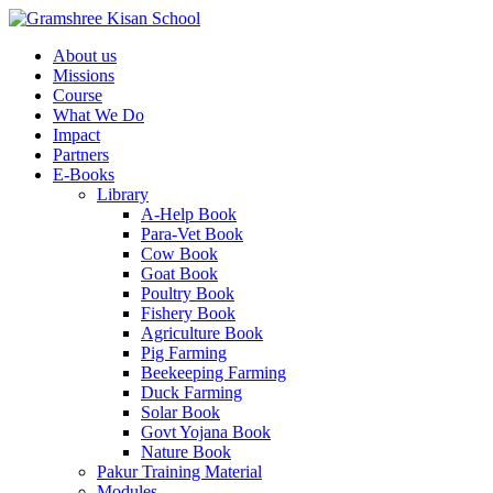
About us
Missions
Course
What We Do
Impact
Partners
E-Books
Library
A-Help Book
Para-Vet Book
Cow Book
Goat Book
Poultry Book
Fishery Book
Agriculture Book
Pig Farming
Beekeeping Farming
Duck Farming
Solar Book
Govt Yojana Book
Nature Book
Pakur Training Material
Modules