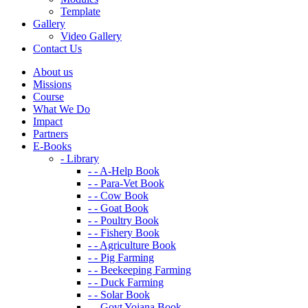
Template
Gallery
Video Gallery
Contact Us
About us
Missions
Course
What We Do
Impact
Partners
E-Books
- Library
- - A-Help Book
- - Para-Vet Book
- - Cow Book
- - Goat Book
- - Poultry Book
- - Fishery Book
- - Agriculture Book
- - Pig Farming
- - Beekeeping Farming
- - Duck Farming
- - Solar Book
- - Govt Yojana Book