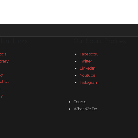
tant Links
Our Social Profiles
ogs
FacebooK
brary
Twitter
LinkedIn
ty
Youtube
ct Us
Instagram
a
ry
Course
What We Do