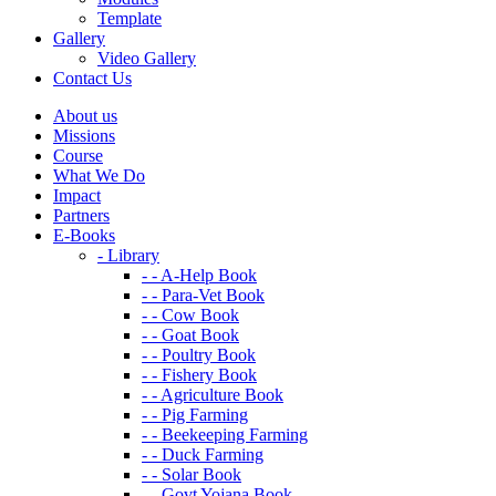
Template
Gallery
Video Gallery
Contact Us
About us
Missions
Course
What We Do
Impact
Partners
E-Books
- Library
- - A-Help Book
- - Para-Vet Book
- - Cow Book
- - Goat Book
- - Poultry Book
- - Fishery Book
- - Agriculture Book
- - Pig Farming
- - Beekeeping Farming
- - Duck Farming
- - Solar Book
- - Govt Yojana Book