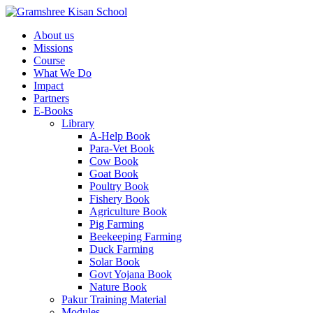
About us
Missions
Course
What We Do
Impact
Partners
E-Books
Library
A-Help Book
Para-Vet Book
Cow Book
Goat Book
Poultry Book
Fishery Book
Agriculture Book
Pig Farming
Beekeeping Farming
Duck Farming
Solar Book
Govt Yojana Book
Nature Book
Pakur Training Material
Modules