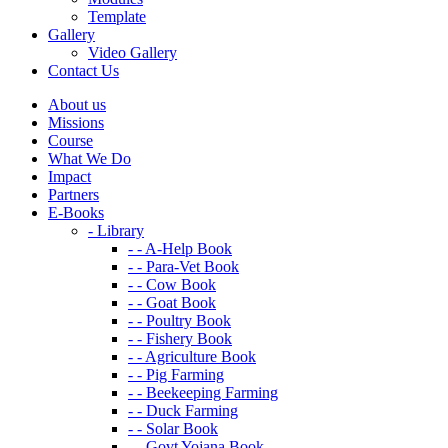
Template
Gallery
Video Gallery
Contact Us
About us
Missions
Course
What We Do
Impact
Partners
E-Books
- Library
- - A-Help Book
- - Para-Vet Book
- - Cow Book
- - Goat Book
- - Poultry Book
- - Fishery Book
- - Agriculture Book
- - Pig Farming
- - Beekeeping Farming
- - Duck Farming
- - Solar Book
- - Govt Yojana Book