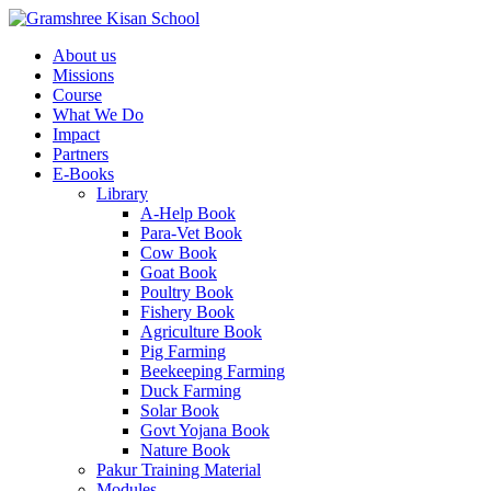
About us
Missions
Course
What We Do
Impact
Partners
E-Books
Library
A-Help Book
Para-Vet Book
Cow Book
Goat Book
Poultry Book
Fishery Book
Agriculture Book
Pig Farming
Beekeeping Farming
Duck Farming
Solar Book
Govt Yojana Book
Nature Book
Pakur Training Material
Modules