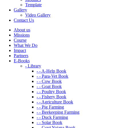
Template
Gallery
Video Gallery
Contact Us
About us
Missions
Course
What We Do
Impact
Partners
E-Books
- Library
- - A-Help Book
- - Para-Vet Book
- - Cow Book
- - Goat Book
- - Poultry Book
- - Fishery Book
- - Agriculture Book
- - Pig Farming
- - Beekeeping Farming
- - Duck Farming
- - Solar Book
- - Govt Yojana Book