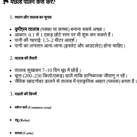
🏞️
मछली पालन कैसे करें
?
स्थान और तालाब का चुनाव
कृत्रिम तालाब
(पक्का या कच्चा) बनाना सबसे अच्छा।
आकार: 0.1 से 1 एकड़ छोटे स्तर पर भी शुरू कर सकते हैं।
पानी की गहराई: 1.5–2 मीटर आदर्श।
पानी का लगातार आना-जाना (इनलेट और आउटलेट) होना चाहिए।
तालाब की तैयारी
तालाब सुखाकर 7–10 दिन धूप में छोड़ें।
चूना (200–250 किलो/एकड़) डालें ताकि हानिकारक जीवाणु न रहें।
जैविक खाद/गोबर डालने से तालाब में प्राकृतिक आहार (प्लवक) बनता है
मछली की किस्में
कॉमन कार्प (
Common carp)
रोहू (
Rohu)
कतला (
Catla)