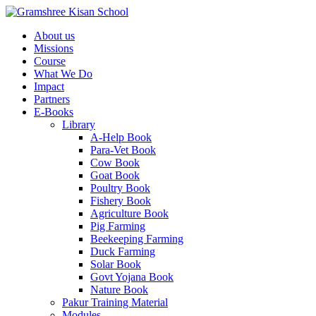
About us
Missions
Course
What We Do
Impact
Partners
E-Books
Library
A-Help Book
Para-Vet Book
Cow Book
Goat Book
Poultry Book
Fishery Book
Agriculture Book
Pig Farming
Beekeeping Farming
Duck Farming
Solar Book
Govt Yojana Book
Nature Book
Pakur Training Material
Modules