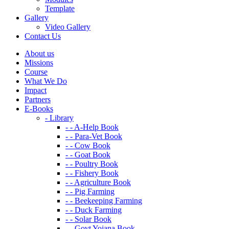
Template
Gallery
Video Gallery
Contact Us
About us
Missions
Course
What We Do
Impact
Partners
E-Books
- Library
- - A-Help Book
- - Para-Vet Book
- - Cow Book
- - Goat Book
- - Poultry Book
- - Fishery Book
- - Agriculture Book
- - Pig Farming
- - Beekeeping Farming
- - Duck Farming
- - Solar Book
- - Govt Yojana Book