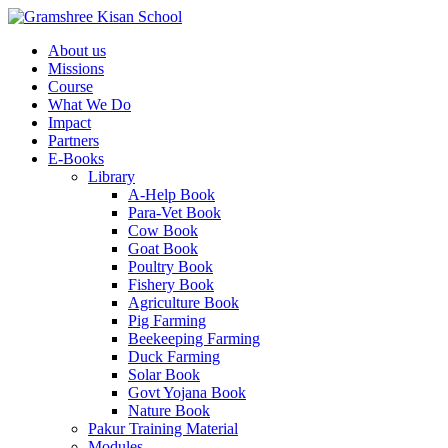
About us
Missions
Course
What We Do
Impact
Partners
E-Books
Library
A-Help Book
Para-Vet Book
Cow Book
Goat Book
Poultry Book
Fishery Book
Agriculture Book
Pig Farming
Beekeeping Farming
Duck Farming
Solar Book
Govt Yojana Book
Nature Book
Pakur Training Material
Modules